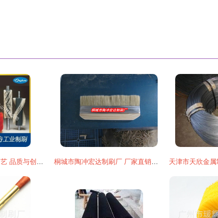
江苏毛刷辊与制刷工艺 品质与创新的完美结合
桐城市陶冲宏达制刷厂 厂家直销的专业之选，10寸大板刷赋能船厂高效作业