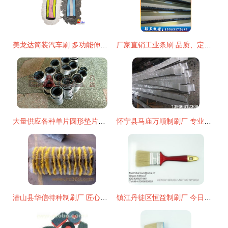
美龙达简装汽车刷 多功能伸缩设计的清洁新选择
厂家直销工业条刷 品质、定制与性价比的三重优势
大量供应各种单片圆形垫片毛刷.不锈钢带内绕圆毛刷.
怀宁县马庙万顺制刷厂 专业尼龙毛刷供应商，品质制刷的首选
潜山县华信特种制刷厂 匠心制刷，品质赢得信赖
镇江丹徒区恒益制刷厂 今日制刷产品行情价格走势与报价分析