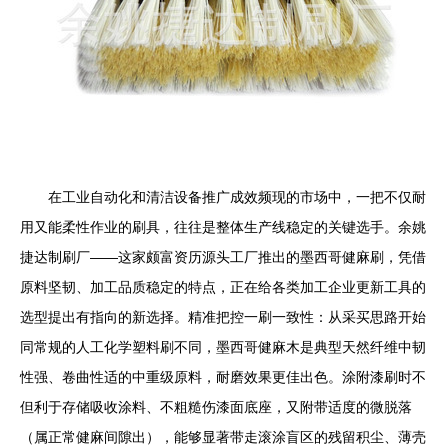
在工业自动化和清洁设备推广成效频现的市场中，一把不仅耐
用又能柔性作业的刷具，往往是整体生产线稳定的关键选手。余姚
捷达制刷厂——这家颇富资历源头工厂推出的墨西哥健麻刷，凭借
原料坚韧、加工品质稳定的特点，正在给各类加工企业更新工具的
选型提出有指向的新选择。精准把控一刷一致性：从采买思路开始
同常规的人工化学塑料刷不同，墨西哥健麻木是典型天然纤维中韧
性强、卷曲性适的中重级原料，耐磨效果更佳出色。涂附漆刷时不
但利于存储吸收涂料、不粗糙伤漆面底座，又附带适度的微脱落
（属正常健麻间隙出），能够显著带走滚涂盲区的残留积尘、薄壳