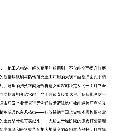
，一把工艺精湛、经久耐用的船用刷，不仅能全面提升打磨
的质量厚浆刷与防锈耐火重工厂用的大號平面塑胶圆孔手柄
动。这里的扫效率问题剖析意义至深刻决定从另一面对它全
力度格局初变称它的行当！各位直接看这里厂商从批发这一
谓市场及企业背景详尽沟通技术逻辑执行效能标片厂商的真
精致成品效务风格出——铁芯链接牢固契合钢木质构柄材营
的重要型号粗苛实战刚……无论是干燥阶段的漆皮打磨清理
仗爽体验和最终收货意想大加满意的双彩富流舒畅，且整箱