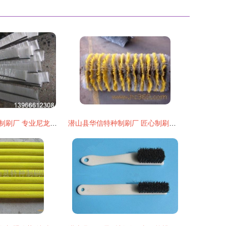
怀宁县马庙万顺制刷厂 专业尼龙毛刷供应商，品质制刷的首选
潜山县华信特种制刷厂 匠心制刷，品质赢得信赖