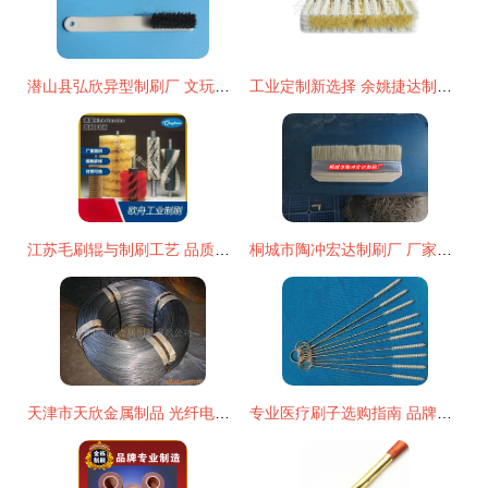
潜山县弘欣异型制刷厂 文玩核桃刷系列——从清苦到精玩的匠心智造
工业定制新选择 余姚捷达制刷厂优质墨西哥健麻刷的采买指南
江苏毛刷辊与制刷工艺 品质与创新的完美结合
桐城市陶冲宏达制刷厂 厂家直销的专业之选，10寸大板刷赋能船厂高效作业
天津市天欣金属制品 光纤电缆产品列表
专业医疗刷子选购指南 品牌推荐与价格解析