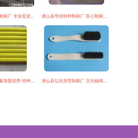
怀宁县马庙万顺制刷厂 专业尼龙毛刷供应商，品质制刷的首选
潜山县华信特种制刷厂 匠心制刷，品质赢得信赖
特种制刷清洗设备加盟优势 特种制刷清洗设备加盟支持 特种制刷清洗设备加盟电话 3158创业信息网
潜山县弘欣异型制刷厂 文玩核桃刷系列——从清苦到精玩的匠心智造