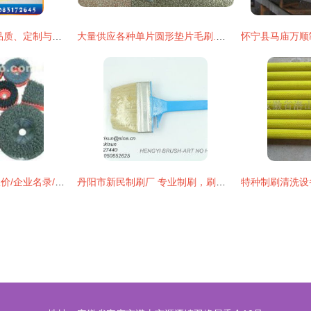
厂家直销工业条刷 品质、定制与性价比的三重优势
大量供应各种单片圆形垫片毛刷.不锈钢带内绕圆毛刷.
【制刷】制刷最新报价/企业名录/热卖促销/产品库 - 阿土伯网移动版
丹阳市新民制刷厂 专业制刷，刷出品质新高度