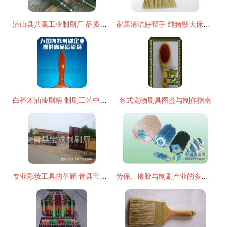
潜山县共赢工业制刷厂 品质制刷，共赢未来
家居清洁好帮手 纯猪鬃大床长毛刷批发供应
白榉木油漆刷柄 制刷工艺中的优选材料
各式宠物刷具图鉴与制作指南
专业彩妆工具的革新 青县宝成制刷厂T037便携款化妆刷
劳保、橡胶与制刷产业的多元融合——走进潜山县福兴特种制刷厂